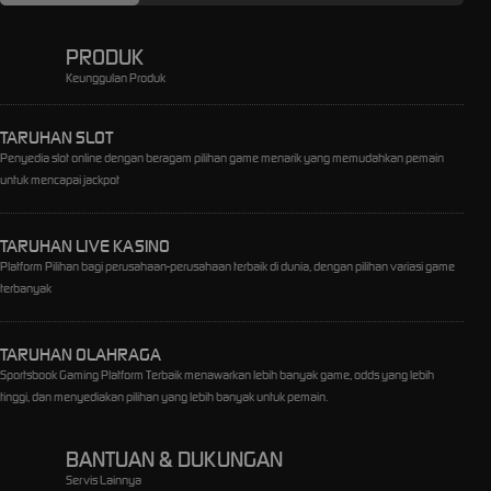
PRODUK
Keunggulan Produk
TARUHAN SLOT
Penyedia slot online dengan beragam pilihan game menarik yang memudahkan pemain
untuk mencapai jackpot
TARUHAN LIVE KASINO
Platform Pilihan bagi perusahaan-perusahaan terbaik di dunia, dengan pilihan variasi game
terbanyak
TARUHAN OLAHRAGA
Sportsbook Gaming Platform Terbaik menawarkan lebih banyak game, odds yang lebih
tinggi, dan menyediakan pilihan yang lebih banyak untuk pemain.
BANTUAN & DUKUNGAN
Servis Lainnya