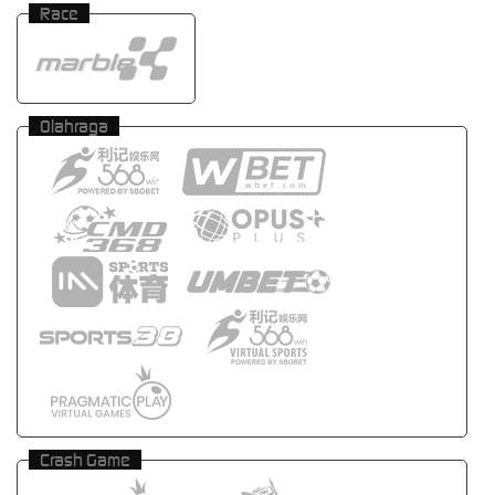
Race
Olahraga
Crash Game