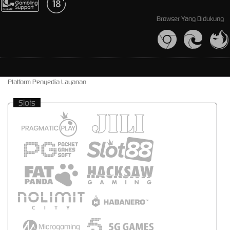
Browser Yang Didukung
Platform Penyedia Layanan
Slots