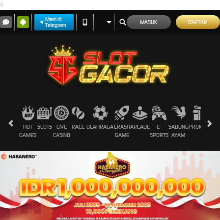
>
Main di
MASUK
DAFTAR
Telegram
HOT
SLOTS
LIVE
RACE
OLAHRAGA
CRASH
ARCADE
E-
SABUNG
PROMOSI
GAMES
CASINO
GAME
SPORTS
AYAM