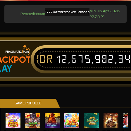
Min, 16-Ags-2026
SLOT777 memberikan kemudahan bertransaksi menggunakan dompet digita
Pemberitahuan
22.20.21
IDR
12,675,986,3
ACKPOT
LAY
GAME POPULER