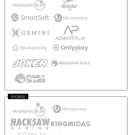
Arcade