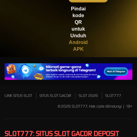
IDR
2,664,000.00
Mahjong Wins 3 – Black
Pindai
Scatter
kode
QR
untuk
Unduh
Android
APK
LINK SITUS SLOT
SITUS SLOT GACOR
SLOT 2026
SLOT777
©2026 SLOT777. Hak cipta dilindungi | 18+
SLOT777: SITUS SLOT GACOR DEPOSIT